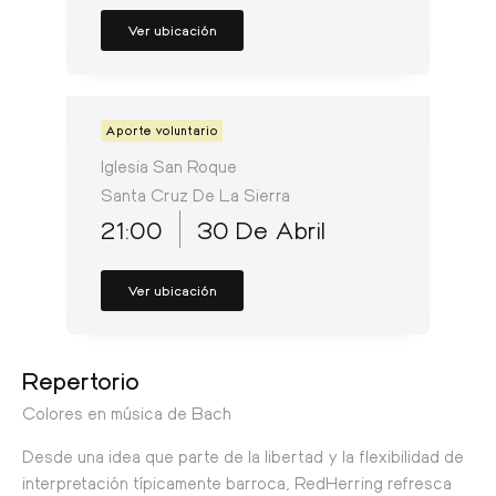
Ver ubicación
Aporte voluntario
Iglesia San Roque
Santa Cruz De La Sierra
21:00
30 De Abril
Ver ubicación
Repertorio
Colores en música de Bach
Desde una idea que parte de la libertad y la flexibilidad de
interpretación típicamente barroca, RedHerring refresca