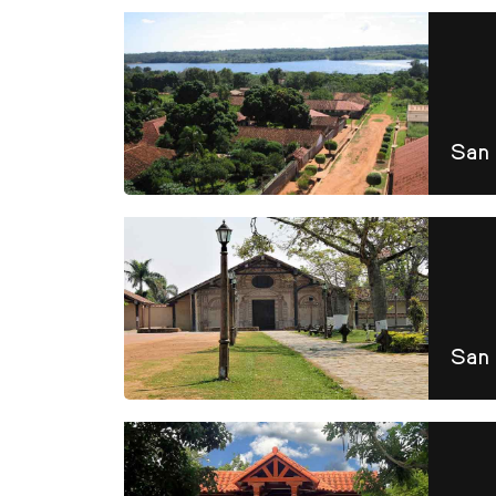
San 
San 