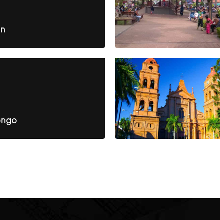
ón
ongo