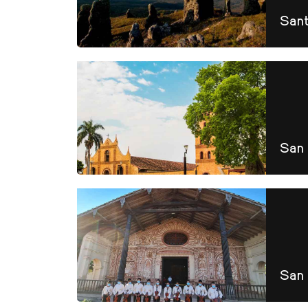
Sant
San 
San 