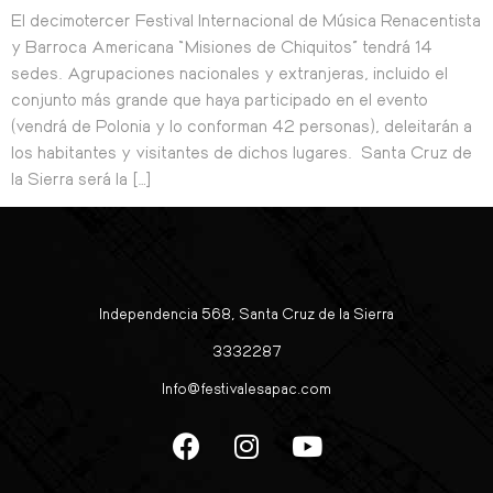
El decimotercer Festival Internacional de Música Renacentista
y Barroca Americana “Misiones de Chiquitos” tendrá 14
sedes. Agrupaciones nacionales y extranjeras, incluido el
conjunto más grande que haya participado en el evento
(vendrá de Polonia y lo conforman 42 personas), deleitarán a
los habitantes y visitantes de dichos lugares. Santa Cruz de
la Sierra será la […]
Independencia 568, Santa Cruz de la Sierra
3332287
Info@festivalesapac.com