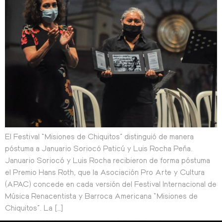
El Festival “Misiones de Chiquitos” distinguió de manera
póstuma a Januario Soriocó Paticú y Luis Rocha Peña.
Januario Soriocó y Luis Rocha recibieron de forma póstuma
el Premio Hans Roth, que la Asociación Pro Arte y Cultura
(APAC) concede en cada versión del Festival Internacional de
Música Renacentista y Barroca Americana “Misiones de
Chiquitos”. La […]